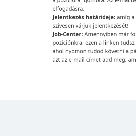
a pozícióra” gombra. Az e-mailb
elfogadásra.
Jelentkezés határideje:
amíg a 
szívesen várjuk jelentkezését!
Job-Center:
Amennyiben már fol
pozíciónkra,
ezen a linken
tudsz 
ahol nyomon tudod követni a pál
azt az e-mail címet add meg, ami