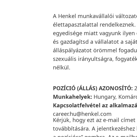
A Henkel munkavállalói változat
élettapasztalattal rendelkeznek
egyedisége miatt vagyunk ilyen e
és gazdagítsd a vállalatot a sa
álláspályázatot örömmel fogadun
szexuális irányultságra, fogyat
nélkül.
POZÍCIÓ (ÁLLÁS) AZONOSÍTÓ:
2
Munkahelyek:
Hungary, Komár
Kapcsolatfelvétel az alkalmaz
career.hu@henkel.com
Kérjük, hogy ezt az e-mail címet
továbbítására. A jelentkezéshez k