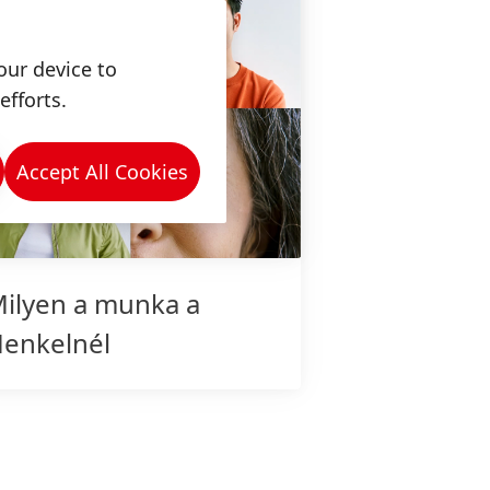
our device to
efforts.
Accept All Cookies
ilyen a munka a
enkelnél