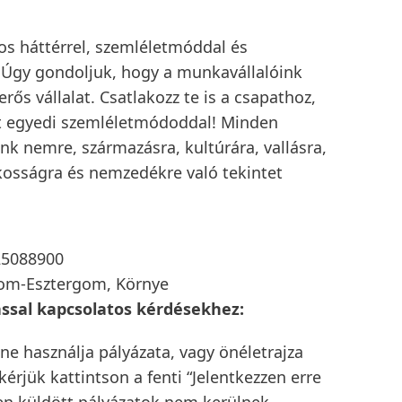
os háttérrel, szemléletmóddal és
. Úgy gondoljuk, hogy a munkavállalóink
rős vállalat. Csatlakozz te is a csapathoz,
ját egyedi szemléletmódoddal! Minden
k nemre, származásra, kultúrára, vallásra,
ékosságra és nemzedékre való tekintet
5088900
om-Esztergom, Környe
ással kapcsolatos kérdésekhez:
 ne használja pályázata, vagy önéletrajza
érjük kattintson a fenti “Jelentkezzen erre