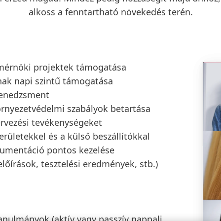
alkoss a fenntartható növekedés terén.
mérnöki projektek támogatása
k napi szintű támogatása
menedzsment
környezetvédelmi szabályok betartása
ervezési tevékenységeket
erületekkel és a külső beszállítókkal
kumentáció pontos kezelése
előírások, tesztelési eredmények, stb.)
anulmányok (aktív vagy passzív nappali