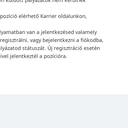
en küldött pályázatok nem kerülnek
pozíció elérhető Karrier oldalunkon,
yamatban van a jelentkezésed valamely
regisztrálni, vagy bejelentkezni a fiókodba,
yázatod státuszát. Új regisztráció esetén
vel jelentkeztél a pozícióra.