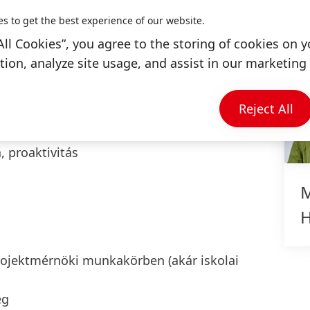
y)
es to get the best experience of our website.
lhasználói szintű ismerete (Word, Excel,
All Cookies”, you agree to the storing of cookies on y
ion, analyze site usage, and assist in our marketing 
ek
Reject All
tek
 és angol nyelvtudás
 proaktivitás
M
H
rojektmérnöki munkakörben (akár iskolai
ég