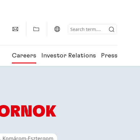
Careers
Investor Relations
Press
KORNOK
e, Komárom-Esztergom
150 Years of Henkel