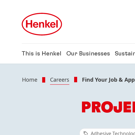
Skip to main content
Skip to footer
This is Henkel
Our Businesses
Sustain
Home
Careers
Find Your Job & App
PROJE
Adhesive Technolo