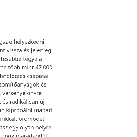
gsz elhelyezkedni,
t vissza és jelenleg
letesebbé tegye a
erte több mint 47.000
hnologies csapatai
 tömítőanyagok és
k versenyelőnyre
és radikálisan új
an kipróbálni magad
gainkkal, örömödet
tsz egy olyan helyre,
z, hogy maradandót