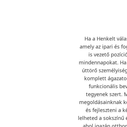
Ha a Henkelt vála
amely az ipari és f
is vezető pozíci
mindennapokat. Ha sz
úttörő személyisé
komplett ágazato
funkcionális be
tegyenek szert. 
megoldásainknak kö
és fejleszteni a 
lelheted a sokszínű 
ahol igazán ottho