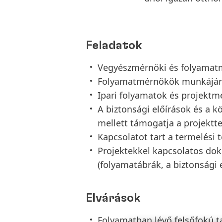
Feladatok
Vegyészmérnöki és folyamat
Folyamatmérnökök munkájána
Ipari folyamatok és projekt
A biztonsági előírások és a 
mellett támogatja a projektt
Kapcsolatot tart a termelési t
Projektekkel kapcsolatos do
(folyamatábrák, a biztonsági 
Elvárások
Folyamatban lévő felsőfokú t