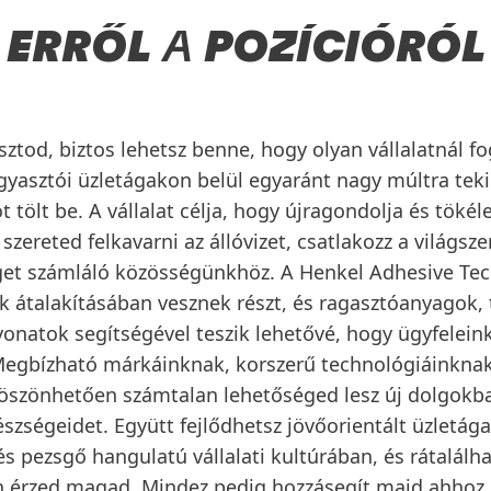
ERRŐL
A
POZÍCIÓRÓL
sztod, biztos lehetsz benne, hogy olyan vállalatnál fo
ogyasztói üzletágakon belül egyaránt nagy múltra tekin
ót tölt be. A vállalat célja, hogy újragondolja és töké
ereted felkavarni az állóvizet, csatlakozz a világsz
get számláló közösségünkhöz. A Henkel Adhesive Tec
k átalakításában vesznek részt, és ragasztóanyagok,
vonatok segítségével teszik lehetővé, hogy ügyfelein
Megbízható márkáinknak, korszerű technológiáinknak 
szönhetően számtalan lehetőséged lesz új dolgokb
készségeidet. Együtt fejlődhetsz jövőorientált üzletá
és pezsgő hangulatú vállalati kultúrában, és rátalálha
n érzed magad. Mindez pedig hozzásegít majd ahho