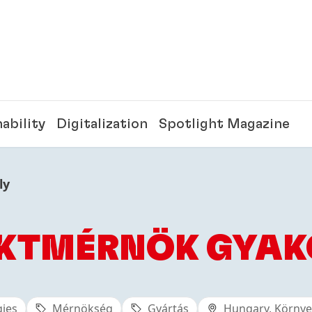
ability
Digitalization
Spotlight Magazine
ly
KTMÉRNÖK GYA
gies
Mérnökség
Gyártás
Hungary, Körny