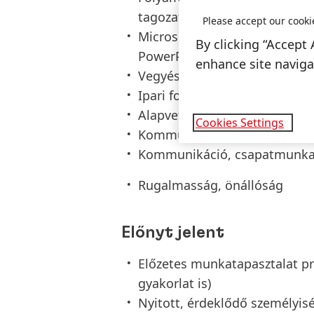
tagozatos hallgatói jogviszon
Please accept our cooki
Microsoft Office programok fe
By clicking “Accept 
PowerPoint)
enhance site navigat
Vegyészeti/gépészeti ismeret
Ipari folyamatok ismerete
Alapvető P&ID és PFD ismere
Cookies Settings
Kommunikáció szintű magyar
Kommunikáció, csapatmunka,
Rugalmasság, önállóság
Előnyt jelent
Előzetes munkatapasztalat p
gyakorlat is)
Nyitott, érdeklődő személyis