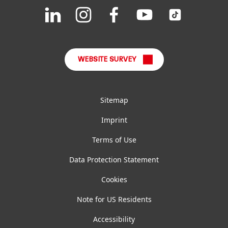
Join
Join
Join
Join
Join
us
us
us
us
us
FAQ
on
on
on
on
on
LinkedIn
Instagram
Facebook
YouTube
TikTok
WEBSITE SURVEY
Sitemap
Imprint
Terms of Use
Data Protection Statement
Cookies
Note for US Residents
Accessibility