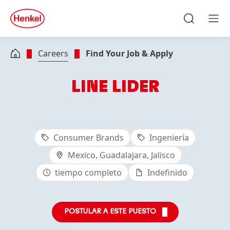
Skip to main content
Skip to footer
quick
search
Search
Men
Careers
Find Your Job & Apply
LINE LIDER
Consumer Brands
Ingeniería
Mexico, Guadalajara, Jalisco
tiempo completo
Indefinido
POSTULAR A ESTE PUESTO